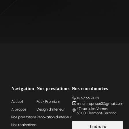
Navigation
Nos prestations
Nos coordonnées
06 67 66 74 39
Accueil
Pack Premium
mr.entreprise63@gmail.com
47 rue Jules Vernes
A propos
Design d’intérieur
63100 Clermont-Ferrand
Nos prestations
Rénovation d’intérieur
Nos réalisations
Itinéraire